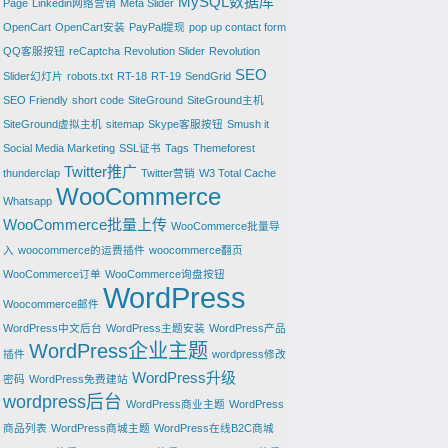
MySQL数据库
Page
Linkedin网络营销
Meta Slider
OpenCart
OpenCart安装
PayPal提现
pop up contact form
QQ客服按钮
reCaptcha
Revolution Slider
Revolution
SEO
Slider幻灯片
robots.txt
RT-18
RT-19
SendGrid
SEO Friendly
short code
SiteGround
SiteGround主机
SiteGround虚拟主机
sitemap
Skype客服按钮
Smush it
Social Media Marketing
SSL证书
Tags
Themeforest
Twitter推广
thunderclap
Twitter营销
W3 Total Cache
WooCommerce
Whatsapp
WooCommerce批量上传
WooCommerce批量导
入
woocommerce的运费插件
woocommerce翻页
WooCommerce订单
WooCommerce询盘按钮
WordPress
Woocommerce邮件
WordPress中文后台
WordPress主题安装
WordPress产品
WordPress企业主题
插件
wordpress修改
WordPress升级
密码
WordPress免费建站
wordpress后台
WordPress商业主题
WordPress
商品列表
WordPress商城主题
WordPress在线B2C商城