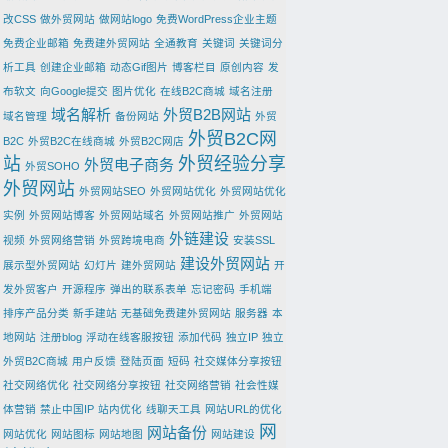
改CSS
做外贸网站
做网站logo
免费WordPress企业主题
免费企业邮箱
免费建外贸网站
全通教育
关键词
关键词分
析工具
创建企业邮箱
动态Gif图片
博客栏目
原创内容
发
布软文
向Google提交
图片优化
在线B2C商城
域名注册
域名解析
外贸B2B网站
域名管理
备份网站
外贸
外贸B2C网
B2C
外贸B2C在线商城
外贸B2C网店
站
外贸经验分享
外贸电子商务
外贸SOHO
外贸网站
外贸网站SEO
外贸网站优化
外贸网站优化
实例
外贸网站博客
外贸网站域名
外贸网站推广
外贸网站
外链建设
视频
外贸网络营销
外贸跨境电商
安装SSL
建设外贸网站
展示型外贸网站
幻灯片
建外贸网站
开
发外贸客户
开源程序
弹出的联系表单
忘记密码
手机端
排序产品分类
新手建站
无基础免费建外贸网站
服务器
本
地网站
注册blog
浮动在线客服按钮
添加代码
独立IP
独立
外贸B2C商城
用户反馈
登陆页面
短码
社交媒体分享按钮
社交网络优化
社交网络分享按钮
社交网络营销
社会性媒
体营销
禁止中国IP
站内优化
线聊天工具
网站URL的优化
网
网站备份
网站优化
网站图标
网站地图
网站建设