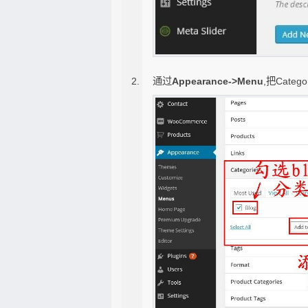
通过
Appearance->Menu
,把Cate