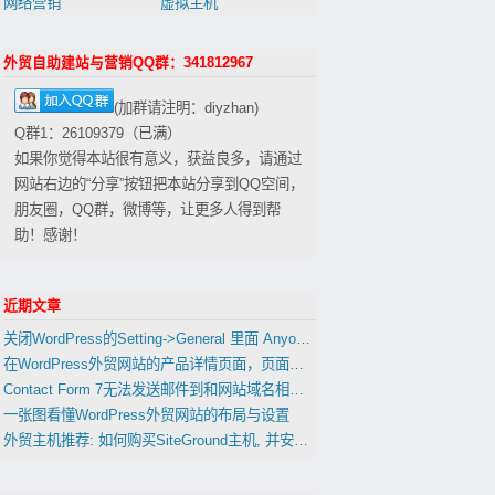
网络营销
虚拟主机
外贸自助建站与营销QQ群：341812967
(加群请注明：diyzhan)
Q群1：26109379（已满）
如果你觉得本站很有意义，获益良多，请通过
网站右边的“分享”按钮把本站分享到QQ空间，
朋友圈，QQ群，微博等，让更多人得到帮
助！感谢！
近期文章
关闭WordPress的Setting->General 里面 Anyone can register 会影响到woocommerce的用户注册功能吗？
在WordPress外贸网站的产品详情页面，页面，文章中插入表格
Contact Form 7无法发送邮件到和网站域名相同的邮箱的解决办法
一张图看懂WordPress外贸网站的布局与设置
外贸主机推荐: 如何购买SiteGround主机, 并安装WordPress(置顶)