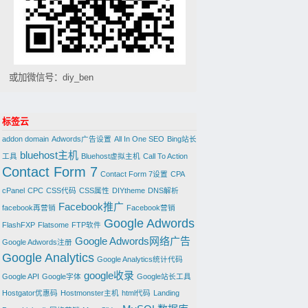
或加微信号：diy_ben
标签云
addon domain
Adwords广告设置
All In One SEO
Bing站长
bluehost主机
工具
Bluehost虚拟主机
Call To Action
Contact Form 7
Contact Form 7设置
CPA
cPanel
CPC
CSS代码
CSS属性
DIYtheme
DNS解析
Facebook推广
facebook再营销
Facebook营销
Google Adwords
FlashFXP
Flatsome
FTP软件
Google Adwords网络广告
Google Adwords注册
Google Analytics
Google Analytics统计代码
google收录
Google API
Google字体
Google站长工具
Hostgator优惠码
Hostmonster主机
html代码
Landing