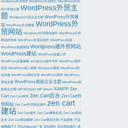
wordpress外贸B2B
WordPress外贸B2C
WordPress外贸
WordPress外贸主
B2C商城主题
题
WordPress外贸建
Wordpress外贸企业主题
WordPress外
站
WordPress外贸模板
贸网站
Wordpress外贸网站插件
WordPress外贸
网站的布局
WordPress多语言插件
WordPress安装
Wordpress建外贸网站
WordPress客服按钮
WordPress建站
WordPress批量上传
WordPress批量编辑
wordpress插件冲突
WordPress插件
安装
WordPress插入视频
Wordpress搬家
WordPress网
站加速
WordPress网站迁移
WordPress菜单
WordPress
WordPress高级企业主题
高级主题
WordPress高
XAMPP
Zen
级商业主题
WP All Import
WP Smush
Zen Cart后台
Cart
Zen Cart外
Zen Cart修改
zen cart
贸网站
Zen Cart外贸网站插件
建站
Zen Cart插件
Zen Cart模板安装
Zen Cart网站
后台
Zen Cart网站搬家
Zen Cart网站迁移
产品图册
产品
缩略图尺寸
优化Adwords广告
优化图片
优化网站图片
修