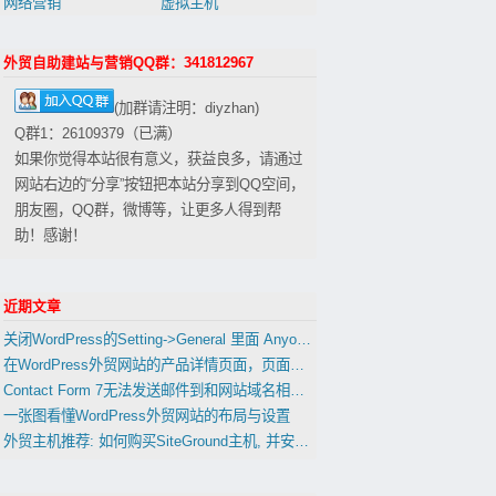
网络营销
虚拟主机
外贸自助建站与营销QQ群：341812967
(加群请注明：diyzhan)
Q群1：26109379（已满）
如果你觉得本站很有意义，获益良多，请通过
网站右边的“分享”按钮把本站分享到QQ空间，
朋友圈，QQ群，微博等，让更多人得到帮
助！感谢！
近期文章
关闭WordPress的Setting->General 里面 Anyone can register 会影响到woocommerce的用户注册功能吗？
在WordPress外贸网站的产品详情页面，页面，文章中插入表格
Contact Form 7无法发送邮件到和网站域名相同的邮箱的解决办法
一张图看懂WordPress外贸网站的布局与设置
外贸主机推荐: 如何购买SiteGround主机, 并安装WordPress(置顶)