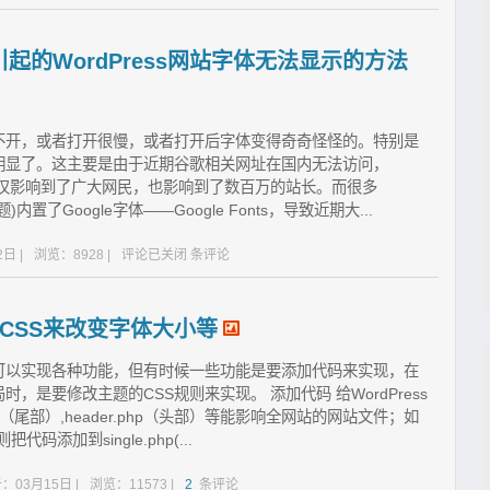
引起的WordPress网站字体无法显示的方法
不开，或者打开很慢，或者打开后字体变得奇奇怪怪的。特别是
更加明显了。这主要是由于近期谷歌相关网址在国内无法访问，
况不仅影响到了广大网民，也影响到了数百万的站长。而很多
题)内置了Google字体——Google Fonts，导致近期大...
日 |
浏览：8928 |
评论已关闭
条评论
CSS来改变字体大小等
插件可以实现各种功能，但有时候一些功能是要添加代码来实现，在
是要修改主题的CSS规则来实现。 添加代码 给WordPress
p（尾部）,header.php（头部）等能影响全网站的网站文件；如
码添加到single.php(...
：03月15日 |
浏览：11573 |
2
条评论