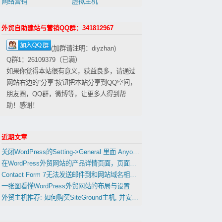
网络营销
虚拟主机
外贸自助建站与营销QQ群：341812967
(加群请注明：diyzhan)
Q群1：26109379（已满）
如果你觉得本站很有意义，获益良多，请通过
网站右边的“分享”按钮把本站分享到QQ空间，
朋友圈，QQ群，微博等，让更多人得到帮
助！感谢！
近期文章
关闭WordPress的Setting->General 里面 Anyone can register 会影响到woocommerce的用户注册功能吗？
在WordPress外贸网站的产品详情页面，页面，文章中插入表格
Contact Form 7无法发送邮件到和网站域名相同的邮箱的解决办法
一张图看懂WordPress外贸网站的布局与设置
外贸主机推荐: 如何购买SiteGround主机, 并安装WordPress(置顶)