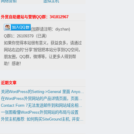
网络营销
虚拟主机
外贸自助建站与营销QQ群：341812967
(加群请注明：diyzhan)
Q群1：26109379（已满）
如果你觉得本站很有意义，获益良多，请通过
网站右边的“分享”按钮把本站分享到QQ空间，
朋友圈，QQ群，微博等，让更多人得到帮
助！感谢！
近期文章
关闭WordPress的Setting->General 里面 Anyone can register 会影响到woocommerce的用户注册功能吗？
在WordPress外贸网站的产品详情页面，页面，文章中插入表格
Contact Form 7无法发送邮件到和网站域名相同的邮箱的解决办法
一张图看懂WordPress外贸网站的布局与设置
外贸主机推荐: 如何购买SiteGround主机, 并安装WordPress(置顶)