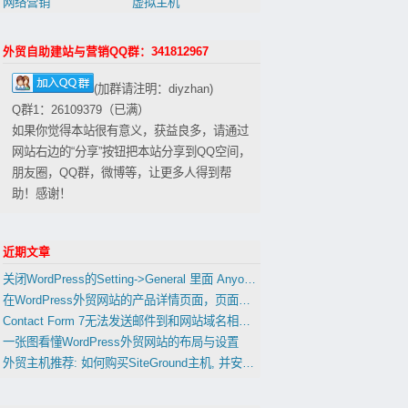
网络营销
虚拟主机
外贸自助建站与营销QQ群：341812967
(加群请注明：diyzhan)
Q群1：26109379（已满）
如果你觉得本站很有意义，获益良多，请通过
网站右边的“分享”按钮把本站分享到QQ空间，
朋友圈，QQ群，微博等，让更多人得到帮
助！感谢！
近期文章
关闭WordPress的Setting->General 里面 Anyone can register 会影响到woocommerce的用户注册功能吗？
在WordPress外贸网站的产品详情页面，页面，文章中插入表格
Contact Form 7无法发送邮件到和网站域名相同的邮箱的解决办法
一张图看懂WordPress外贸网站的布局与设置
外贸主机推荐: 如何购买SiteGround主机, 并安装WordPress(置顶)