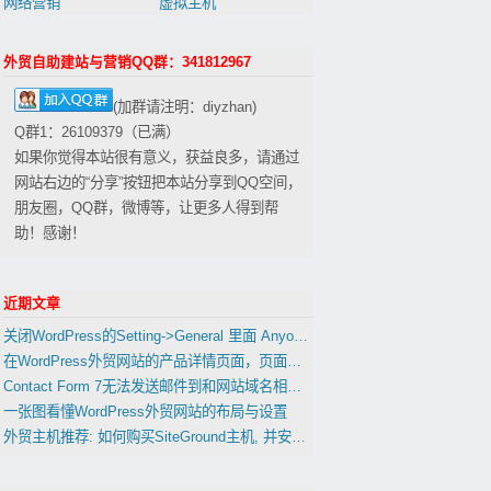
网络营销
虚拟主机
外贸自助建站与营销QQ群：341812967
(加群请注明：diyzhan)
Q群1：26109379（已满）
如果你觉得本站很有意义，获益良多，请通过
网站右边的“分享”按钮把本站分享到QQ空间，
朋友圈，QQ群，微博等，让更多人得到帮
助！感谢！
近期文章
关闭WordPress的Setting->General 里面 Anyone can register 会影响到woocommerce的用户注册功能吗？
在WordPress外贸网站的产品详情页面，页面，文章中插入表格
Contact Form 7无法发送邮件到和网站域名相同的邮箱的解决办法
一张图看懂WordPress外贸网站的布局与设置
外贸主机推荐: 如何购买SiteGround主机, 并安装WordPress(置顶)