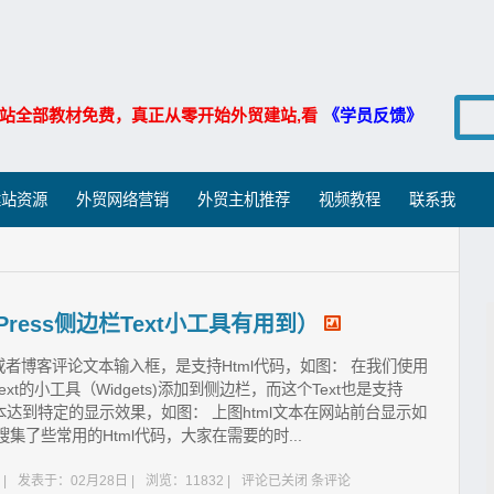
站全部教材免费，真正从零开始外贸建站,看
《学员反馈》
建站资源
外贸网络营销
外贸主机推荐
视频教程
联系我
Press侧边栏Text小工具有用到）
者博客评论文本输入框，是支持Html代码，如图： 在我们使用
ext的小工具（Widgets)添加到侧边栏，而这个Text也是支持
本达到特定的显示效果，如图： 上图html文本在网站前台显示如
集了些常用的Html代码，大家在需要的时...
|
发表于：02月28日 |
浏览：11832 |
评论已关闭
条评论