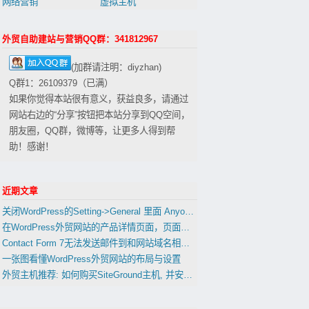
网络营销
虚拟主机
外贸自助建站与营销QQ群：341812967
(加群请注明：diyzhan)
Q群1：26109379（已满）
如果你觉得本站很有意义，获益良多，请通过
网站右边的“分享”按钮把本站分享到QQ空间，
朋友圈，QQ群，微博等，让更多人得到帮
助！感谢！
近期文章
关闭WordPress的Setting->General 里面 Anyone can register 会影响到woocommerce的用户注册功能吗？
在WordPress外贸网站的产品详情页面，页面，文章中插入表格
Contact Form 7无法发送邮件到和网站域名相同的邮箱的解决办法
一张图看懂WordPress外贸网站的布局与设置
外贸主机推荐: 如何购买SiteGround主机, 并安装WordPress(置顶)