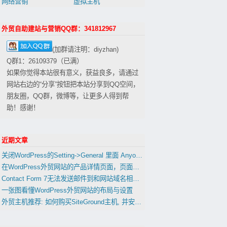
网络营销
虚拟主机
外贸自助建站与营销QQ群：341812967
(加群请注明：diyzhan)
Q群1：26109379（已满）
如果你觉得本站很有意义，获益良多，请通过
网站右边的“分享”按钮把本站分享到QQ空间，
朋友圈，QQ群，微博等，让更多人得到帮
助！感谢！
近期文章
关闭WordPress的Setting->General 里面 Anyone can register 会影响到woocommerce的用户注册功能吗？
在WordPress外贸网站的产品详情页面，页面，文章中插入表格
Contact Form 7无法发送邮件到和网站域名相同的邮箱的解决办法
一张图看懂WordPress外贸网站的布局与设置
外贸主机推荐: 如何购买SiteGround主机, 并安装WordPress(置顶)