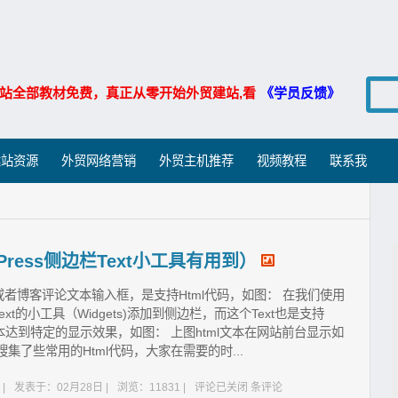
站全部教材免费，真正从零开始外贸建站,看
《学员反馈》
建站资源
外贸网络营销
外贸主机推荐
视频教程
联系我
Press侧边栏Text小工具有用到）
者博客评论文本输入框，是支持Html代码，如图： 在我们使用
ext的小工具（Widgets)添加到侧边栏，而这个Text也是支持
本达到特定的显示效果，如图： 上图html文本在网站前台显示如
集了些常用的Html代码，大家在需要的时...
|
发表于：02月28日 |
浏览：11831 |
评论已关闭
条评论